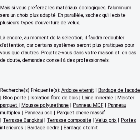
Mais si vous préférez les matériaux écologiques, l’aluminium
sera un choix plus adapté. En parallèle, sachez qu’il existe
plusieurs types d’ouverture de velux.
Là encore, au moment de la sélection, il faudra redoubler
d’attention, car certains systèmes seront plus pratiques pour
vous que d’autres. Projetez-vous dans votre maison et, en cas
de doute, demandez conseil à des professionnels.
Recherche(s) Fréquente(s):
Ardoise eternit
|
Bardage de facade
|
Bloc porte
|
Isolation fibre de bois
|
Laine minerale
|
Meister
parquet
|
Mousse polyurethane
|
Panneau MDF
|
Panneau
multiplex
|
Panneau osb
|
Parquet chene massif
|
Terrasse Bangkirai
|
Terrasse composite
|
Velux prix
|
Portes
interieures
|
Bardage cedre
|
Bardage eternit