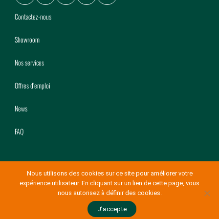
Facebook
LinkedIn
Youtube
Instagram
Pinterest
Contactez-nous
Showroom
Nos services
Offres d’emploi
News
FAQ
Nous utilisons des cookies sur ce site pour améliorer votre
expérience utilisateur. En cliquant sur un lien de cette page, vous
© Copyright Mery Bois 2026
-
Conditions générales de vente
nous autorisez à définir des cookies.
Made with love by
eTeamsys.com
J’accepte