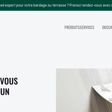
eil expert pour votre bardage ou terrasse ? Prenez rendez-vous avec 
PRODUITS
SERVICES
DOCUM
NOS AUTRES PRODUITS
SERVICES
ACCOYA
TOUS NOS SERV
ABODO
PORTES INTÉRIEURES
 VOUS
BOIS DE STRUCTURE
PANNEAUX
 UN
COUVERTURE (TOITURE)
PARACHÈVEMENT INT.
ISOLATION