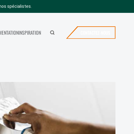
nos spécialistes.
ENTATION
INSPIRATION
CONTACTEZ-NOUS
Rechercher
MERYBOIS
ICES
CONTACTEZ-NOUS
SHOWROOM
OFFRES D’EMPLOI
VISITER NOTRE SHOWROOM
NEWS
FAQ