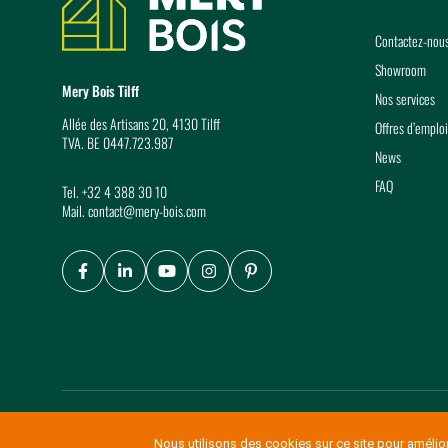
Contactez-nou
Showroom
Mery Bois Tilff
Nos services
Allée des Artisans 20, 4130 Tilff
Offres d’emploi
TVA. BE 0447.723.987
News
FAQ
Tel.
+32 4 388 30 10
Mail.
contact@mery-bois.com
Facebook
LinkedIn
Youtube
Instagram
Pinterest
© Copyright Mery Bois 2026
-
Conditions générales de vente
Nous utilisons des cookies sur ce site pour améliore