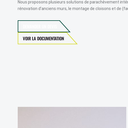
Nous proposons plusieurs solutions de parachèvement intéri
BARDAGE ARDOISES
PARQUET STRATIFIÉ
rénovation d’anciens murs, le montage de cloisons et de (fa
PARQUET SEMI MASSIF
DEMANDER UN DEVIS
PARQUET MASSIF
PARQUET VINYLE
VOIR LA DOCUMENTATION