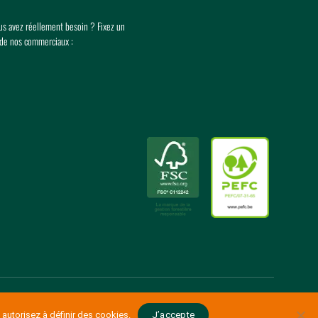
ous avez réellement besoin ? Fixez un
 de nos commerciaux :
Made with love by
eTeamsys.com
 autorisez à définir des cookies.
J’accepte