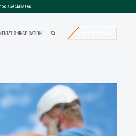
nos spécialistes.
ENTATION
INSPIRATION
CONTACTEZ-NOUS
Rechercher
MERYBOIS
ICES
CONTACTEZ-NOUS
SHOWROOM
OFFRES D’EMPLOI
VISITER NOTRE SHOWROOM
NEWS
FAQ