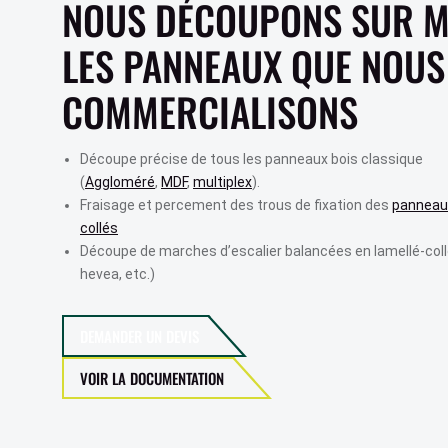
NOUS DÉCOUPONS SUR 
BARDAGE ARDOISES
PARQUET STRATIFIÉ
LES PANNEAUX QUE NOUS
PARQUET SEMI MASSIF
COMMERCIALISONS
PARQUET MASSIF
PARQUET VINYLE
Découpe précise de tous les panneaux bois classique
(
Aggloméré
,
MDF
,
multiplex
).
Fraisage et percement des trous de fixation des
panneaux
collés
Découpe de marches d’escalier balancées en lamellé-coll
hevea, etc.)
DEMANDER UN DEVIS
VOIR LA DOCUMENTATION