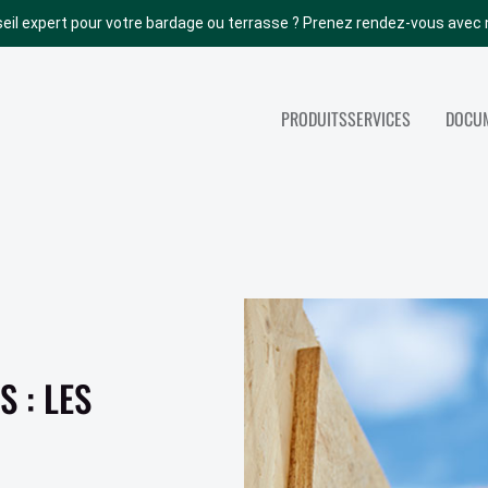
eil expert pour votre bardage ou terrasse ? Prenez rendez-vous avec 
PRODUITS
SERVICES
DOCUM
NOS AUTRES PRODUITS
SERVICES
ACCOYA
TOUS NOS SERV
ABODO
PORTES INTÉRIEURES
BOIS DE STRUCTURE
PANNEAUX
 : LES
COUVERTURE (TOITURE)
PARACHÈVEMENT INT.
ISOLATION