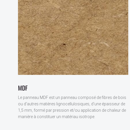
MDF
Le panneau MDF est un panneau composé de fibres de bois
ou d'autres matières lignocellulosiques, d'une épaisseur de
1,5 mm, formé par pression et/ou application de chaleur de
manière à constituer un matériau isotrope.