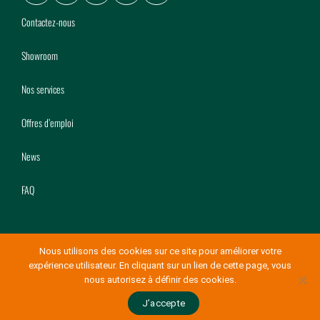
Facebook
LinkedIn
Youtube
Instagram
Pinterest
Contactez-nous
Showroom
Nos services
Offres d’emploi
News
FAQ
Nous utilisons des cookies sur ce site pour améliorer votre
expérience utilisateur. En cliquant sur un lien de cette page, vous
© Copyright Mery Bois 2026
-
Conditions générales de vente
nous autorisez à définir des cookies.
Made with love by
eTeamsys.com
J’accepte