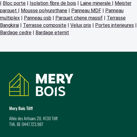
|
Bloc porte
|
Isolation fibre de bois
|
Laine minerale
|
Meister
parquet
|
Mousse polyurethane
|
Panneau MDF
|
Panneau
multiplex
|
Panneau osb
|
Parquet chene massif
|
Terrasse
Bangkirai
|
Terrasse composite
|
Velux prix
|
Portes interieures
|
Bardage cedre
|
Bardage eternit
Coordonnées
Mery Bois Tilff
Allée des Artisans 20, 4130 Tilff
TVA. BE 0447.723.987