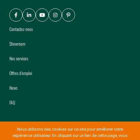
Facebook
LinkedIn
Youtube
Instagram
Pinterest
Contactez-nous
Showroom
Nos services
Offres d’emploi
News
FAQ
Nous utilisons des cookies sur ce site pour améliorer votre
expérience utilisateur. En cliquant sur un lien de cette page, vous
© Copyright Mery Bois 2026
-
Conditions générales de vente