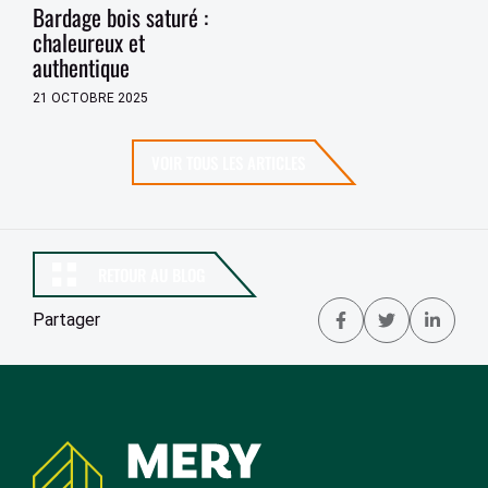
Bardage bois saturé :
chaleureux et
authentique
21 OCTOBRE 2025
VOIR TOUS LES ARTICLES
RETOUR AU BLOG
Partager
Partager 
Tweet
Par
Coordonnées