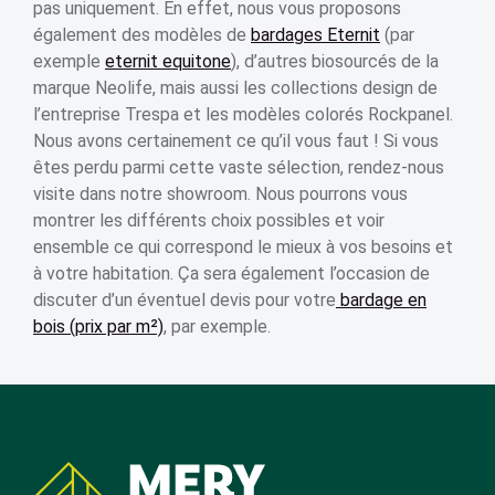
pas uniquement. En effet, nous vous proposons
également des modèles de
bardages Eternit
(par
exemple
eternit equitone
), d’autres biosourcés de la
marque Neolife, mais aussi les collections design de
l’entreprise Trespa et les modèles colorés Rockpanel.
Nous avons certainement ce qu’il vous faut ! Si vous
êtes perdu parmi cette vaste sélection, rendez-nous
visite dans notre showroom. Nous pourrons vous
montrer les différents choix possibles et voir
ensemble ce qui correspond le mieux à vos besoins et
à votre habitation. Ça sera également l’occasion de
discuter d’un éventuel devis pour votre
bardage en
bois (prix par m²)
, par exemple.
Coordonnées