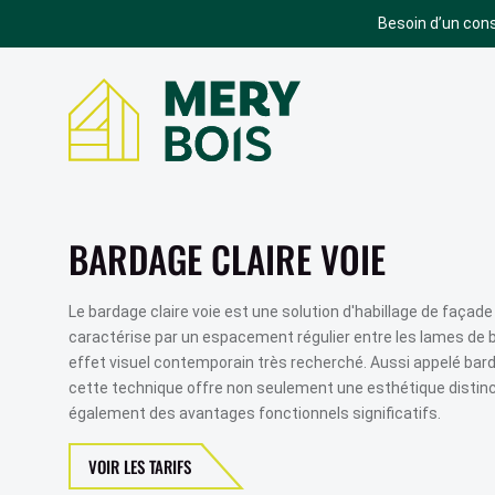
Besoin d’un cons
BARDAGE
TERRASSE
BARDAGE ACCOYA
TERRASSE ACCOYA
BARDAGE CLAIRE VOIE
BARDAGE BOIS
TERRASSE EN BOIS
BARDAGE SIVALBP
TERRASSE COMPOSITE
Le bardage claire voie est une solution d'habillage de façade
caractérise par un espacement régulier entre les lames de b
BARDAGE TRESPA
TERRASSE GRAD
effet visuel contemporain très recherché. Aussi appelé bard
BARDAGE ROCKPANEL
cette technique offre non seulement une esthétique distin
SIMULATEUR
TERRASSE
également des avantages fonctionnels significatifs.
BARDAGE EQUITONE
PARQUET
BARDAGE BOIS BRÛLÉ
VOIR LES TARIFS
BARDAGE CEDRAL
PARQUET CORETEC