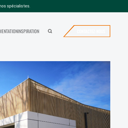
nos spécialistes.
ENTATION
INSPIRATION
CONTACTEZ-NOUS
Rechercher
MERYBOIS
ICES
CONTACTEZ-NOUS
SHOWROOM
OFFRES D’EMPLOI
VISITER NOTRE SHOWROOM
NEWS
FAQ