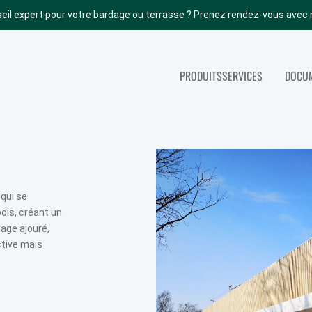
eil expert pour votre bardage ou terrasse ? Prenez rendez-vous avec 
PRODUITS
SERVICES
DOCUM
NOS AUTRES PRODUITS
SERVICES
ACCOYA
TOUS NOS SERV
ABODO
PORTES INTÉRIEURES
 qui se
ois, créant un
BOIS DE STRUCTURE
age ajouré,
PANNEAUX
ctive mais
COUVERTURE (TOITURE)
PARACHÈVEMENT INT.
ISOLATION