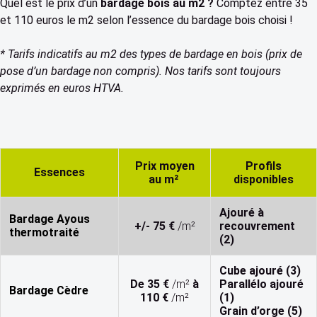
Quel est le prix d’un
bardage bois au m2 ?
Comptez entre 35
et 110 euros le m2 selon l’essence du bardage bois choisi !
* Tarifs indicatifs au m2 des types de bardage en bois (prix de
pose d’un bardage non compris). Nos tarifs sont toujours
exprimés en euros HTVA.
Prix moyen
Profils
Essences
au m²
disponibles
Ajouré à
Bardage Ayous
+/- 75 €
/m²
recouvrement
thermotraité
(2)
Cube ajouré (3)
De 35 €
/m²
à
Parallélo ajouré
Bardage Cèdre
110 €
/m²
(1)
Grain d’orge (5)