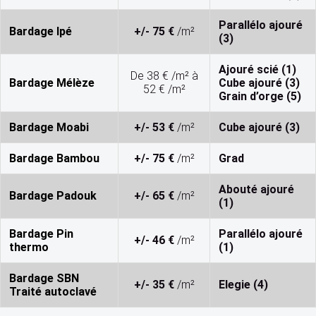
Parallélo ajouré
Bardage Ipé
+/- 75 €
/m²
(3)
Ajouré scié (1)
De 38 € /m² à
Bardage Mélèze
Cube ajouré (3)
52 € /m²
Grain d’orge (5)
Bardage Moabi
+/- 53 €
/m²
Cube ajouré (3)
Bardage Bambou
+/- 75 €
/m²
Grad
Abouté ajouré
Bardage Padouk
+/- 65 €
/m²
(1)
Bardage Pin
Parallélo ajouré
+/- 46 €
/m²
thermo
(1)
Bardage SBN
+/- 35 €
/m²
Elegie (4)
Traité autoclavé