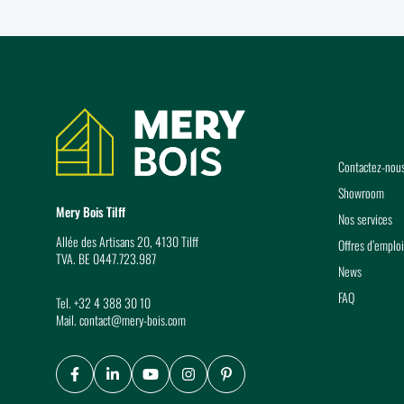
Coordonnées
Contactez-nou
Showroom
Mery Bois Tilff
Nos services
Allée des Artisans 20, 4130 Tilff
Offres d’emploi
TVA. BE 0447.723.987
News
FAQ
Tel.
+32 4 388 30 10
Mail.
contact@mery-bois.com
Facebook
LinkedIn
Youtube
Instagram
Pinterest