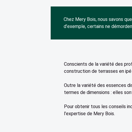
BARDAGE ARDOISES
PARQUET STRATIFIÉ
PARQUET SEMI MASSIF
Chez Mery Bois, nous savons que c
d’exemple, certains ne démorden
PARQUET MASSIF
PARQUET VINYLE
Conscients de la variété des prof
construction de terrasses en ipé 
Outre la variété des essences d
termes de dimensions : elles son
Pour obtenir tous les conseils in
l’expertise de Mery Bois.