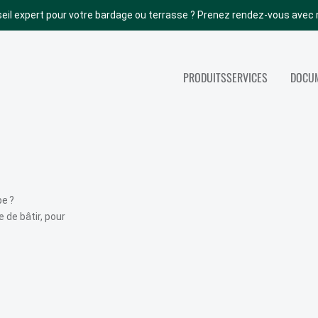
eil expert pour votre bardage ou terrasse ? Prenez rendez-vous avec 
PRODUITS
SERVICES
DOCUM
NOS AUTRES PRODUITS
SERVICES
ACCOYA
TOUS NOS SERV
ABODO
PORTES INTÉRIEURES
pe ?
de bâtir, pour
BOIS DE STRUCTURE
PANNEAUX
COUVERTURE (TOITURE)
PARACHÈVEMENT INT.
ISOLATION