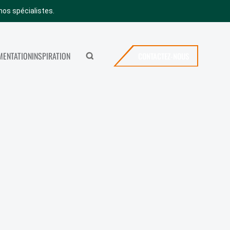
nos spécialistes.
ENTATION
INSPIRATION
CONTACTEZ-NOUS
Rechercher
MERYBOIS
ICES
CONTACTEZ-NOUS
SHOWROOM
OFFRES D’EMPLOI
VISITER NOTRE SHOWROOM
NEWS
FAQ