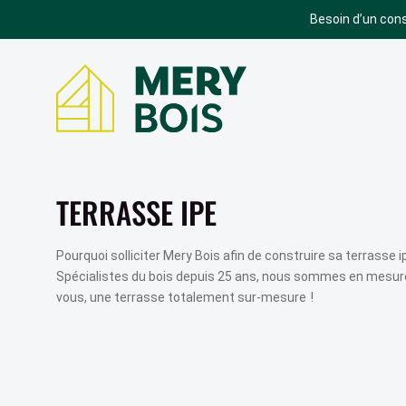
Besoin d’un cons
BARDAGE
TERRASSE
BARDAGE ACCOYA
TERRASSE ACCOYA
TERRASSE IPE
BARDAGE BOIS
TERRASSE EN BOIS
BARDAGE SIVALBP
TERRASSE COMPOSITE
Pourquoi solliciter Mery Bois afin de construire sa terrasse i
Spécialistes du bois depuis 25 ans, nous sommes en mesure 
BARDAGE TRESPA
TERRASSE GRAD
vous, une terrasse totalement sur-mesure !
BARDAGE ROCKPANEL
SIMULATEUR
TERRASSE
BARDAGE EQUITONE
PARQUET
BARDAGE BOIS BRÛLÉ
BARDAGE CEDRAL
PARQUET CORETEC