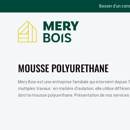
Besoin d’un cons
BARDAGE
TERRASSE
BARDAGE ACCOYA
TERRASSE ACCOYA
MOUSSE POLYURETHANE
BARDAGE BOIS
TERRASSE EN BOIS
BARDAGE SIVALBP
TERRASSE COMPOSITE
Mery Bois est une entreprise familiale qui intervient depuis
multiples travaux : en matière d’isolation, elle utilise différ
BARDAGE TRESPA
TERRASSE GRAD
dont la mousse polyurethane. Présentation de nos services 
BARDAGE ROCKPANEL
SIMULATEUR
TERRASSE
BARDAGE EQUITONE
PARQUET
BARDAGE BOIS BRÛLÉ
BARDAGE CEDRAL
PARQUET CORETEC