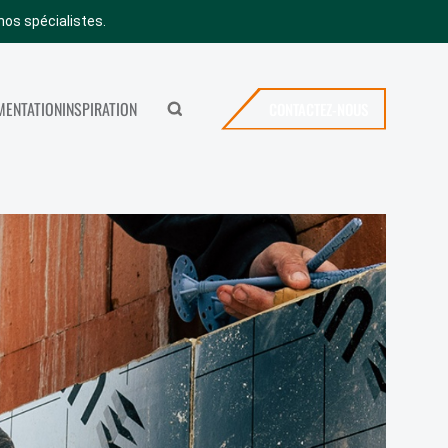
nos spécialistes.
ENTATION
INSPIRATION
CONTACTEZ-NOUS
Rechercher
MERYBOIS
ICES
CONTACTEZ-NOUS
SHOWROOM
OFFRES D’EMPLOI
VISITER NOTRE SHOWROOM
NEWS
FAQ