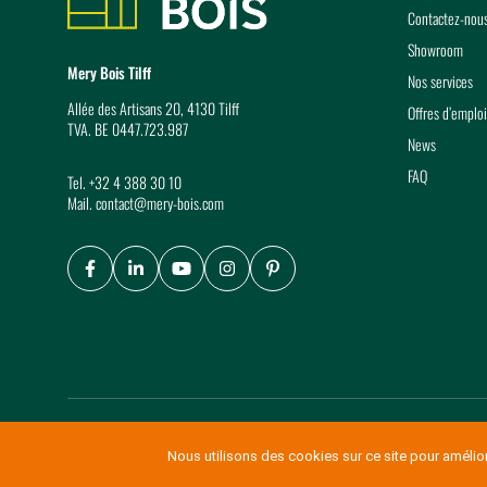
Contactez-nou
Showroom
Mery Bois Tilff
Nos services
Allée des Artisans 20, 4130 Tilff
Offres d’emploi
TVA. BE 0447.723.987
News
FAQ
Tel.
+32 4 388 30 10
Mail.
contact@mery-bois.com
Facebook
LinkedIn
Youtube
Instagram
Pinterest
© Copyright Mery Bois 2026
-
Conditions générales de vente
Nous utilisons des cookies sur ce site pour améliore