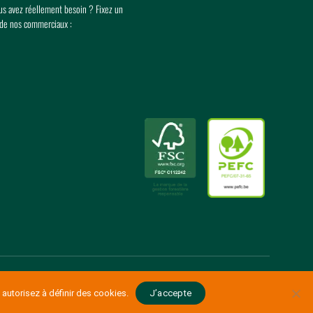
ous avez réellement besoin ? Fixez un
 de nos commerciaux :
Made with love by
eTeamsys.com
 autorisez à définir des cookies.
J’accepte