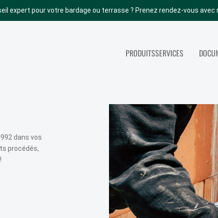
eil expert pour votre bardage ou terrasse ? Prenez rendez-vous avec 
PRODUITS
SERVICES
DOCUM
NOS AUTRES PRODUITS
SERVICES
ACCOYA
TOUS NOS SERV
ABODO
PORTES INTÉRIEURES
 1992 dans vos
ents procédés,
BOIS DE STRUCTURE
!
PANNEAUX
COUVERTURE (TOITURE)
PARACHÈVEMENT INT.
ISOLATION