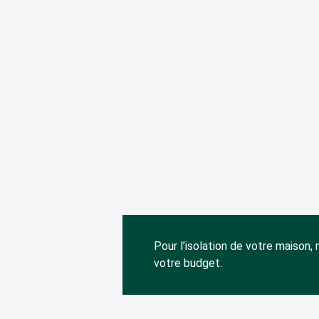
BARDAGE ARDOISES
PARQUET STRATIFIÉ
PARQUET SEMI MASSIF
PARQUET MASSIF
PARQUET VINYLE
Pour l’isolation de votre maison,
votre budget.