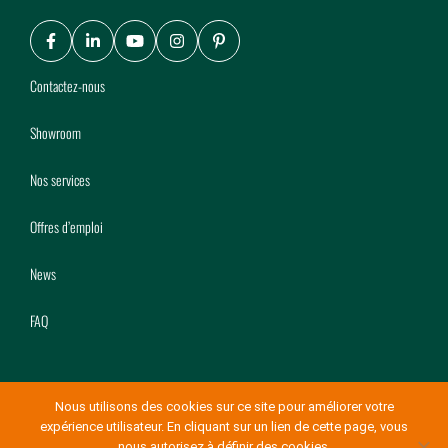
Facebook
LinkedIn
Youtube
Instagram
Pinterest
Contactez-nous
Showroom
Nos services
Offres d’emploi
News
FAQ
Nous utilisons des cookies sur ce site pour améliorer votre
expérience utilisateur. En cliquant sur un lien de cette page, vous
© Copyright Mery Bois 2026
-
Conditions générales de vente
nous autorisez à définir des cookies.