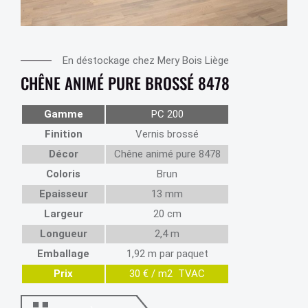
En déstockage chez Mery Bois Liège
CHÊNE ANIMÉ PURE BROSSÉ 8478
Gamme
PC 200
Finition
Vernis brossé
Décor
Chêne animé pure 8478
Coloris
Brun
Epaisseur
13 mm
Largeur
20 cm
Longueur
2,4 m
Emballage
1,92 m par paquet
Prix
30 € / m2 TVAC