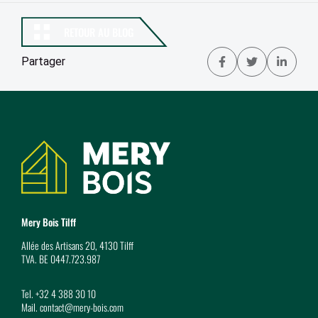
RETOUR AU BLOG
Partager
Partager 
Tweet
Par
Coordonnées
Mery Bois Tilff
Allée des Artisans 20, 4130 Tilff
TVA. BE 0447.723.987
Tel.
+32 4 388 30 10
Mail.
contact@mery-bois.com