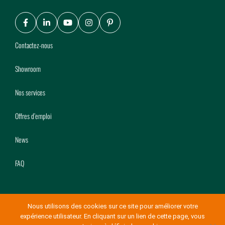
Facebook
LinkedIn
Youtube
Instagram
Pinterest
Contactez-nous
Showroom
Nos services
Offres d’emploi
News
FAQ
Nous utilisons des cookies sur ce site pour améliorer votre
expérience utilisateur. En cliquant sur un lien de cette page, vous
© Copyright Mery Bois 2026
-
Conditions générales de vente