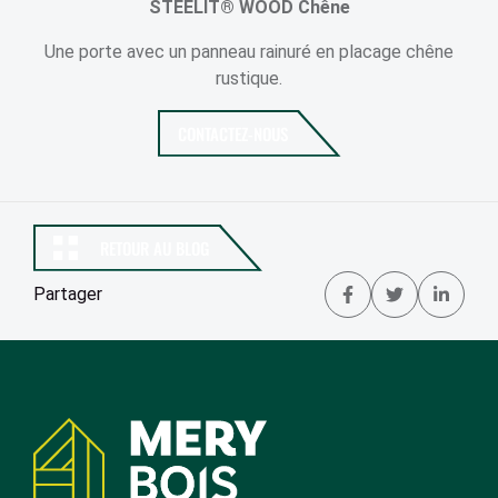
STEELIT® WOOD Chêne
Une porte avec un panneau rainuré en placage chêne
rustique.
CONTACTEZ-NOUS
RETOUR AU BLOG
Partager
Partager 
Tweet
Par
Coordonnées