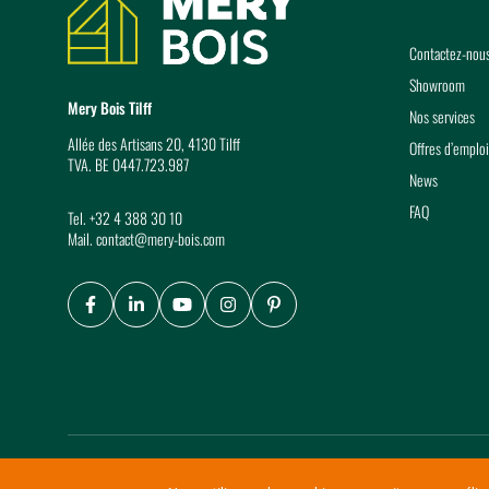
Contactez-nou
Showroom
Mery Bois Tilff
Nos services
Allée des Artisans 20, 4130 Tilff
Offres d’emploi
TVA. BE 0447.723.987
News
FAQ
Tel.
+32 4 388 30 10
Mail.
contact@mery-bois.com
Facebook
LinkedIn
Youtube
Instagram
Pinterest
© Copyright Mery Bois 2026
-
Conditions générales de vente