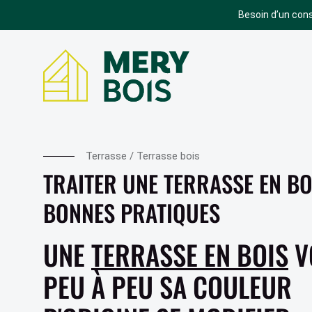
Besoin d’un cons
BARDAGE
TERRASSE
BARDAGE ACCOYA
TERRASSE ACCOYA
Terrasse
/
Terrasse bois
TRAITER UNE TERRASSE EN BOI
BARDAGE BOIS
TERRASSE EN BOIS
BARDAGE SIVALBP
TERRASSE COMPOSITE
BONNES PRATIQUES
BARDAGE TRESPA
TERRASSE GRAD
UNE
TERRASSE EN BOIS
V
BARDAGE ROCKPANEL
SIMULATEUR
TERRASSE
BARDAGE EQUITONE
PEU À PEU SA COULEUR
PARQUET
BARDAGE BOIS BRÛLÉ
BARDAGE CEDRAL
PARQUET CORETEC