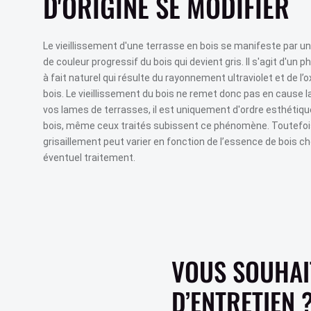
D'ORIGINE SE MODIFIER
BARDAGE ARDOISES
PARQUET STRATIFIÉ
PARQUET SEMI MASSIF
Le vieillissement d'une terrasse en bois se manifeste par 
de couleur progressif du bois qui devient gris. Il s'agit d'un
PARQUET MASSIF
à fait naturel qui résulte du rayonnement ultraviolet et de l’
PARQUET VINYLE
bois. Le vieillissement du bois ne remet donc pas en cause 
vos lames de terrasses, il est uniquement d'ordre esthétique
bois, même ceux traités subissent ce phénomène. Toutefois
grisaillement peut varier en fonction de l’essence de bois ch
éventuel traitement.
VOUS SOUHAIT
D’ENTRETIEN 