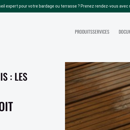
eil expert pour votre bardage ou terrasse ? Prenez rendez-vous avec 
PRODUITS
SERVICES
DOCUM
NOS AUTRES PRODUITS
SERVICES
ACCOYA
S : LES
TOUS NOS SERV
ABODO
PORTES INTÉRIEURES
BOIS DE STRUCTURE
OIT
PANNEAUX
COUVERTURE (TOITURE)
PARACHÈVEMENT INT.
ISOLATION