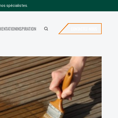
nos spécialistes.
ENTATION
INSPIRATION
CONTACTEZ-NOUS
Rechercher
MERYBOIS
ICES
CONTACTEZ-NOUS
SHOWROOM
OFFRES D’EMPLOI
VISITER NOTRE SHOWROOM
NEWS
FAQ