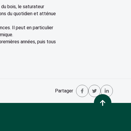
 du bois, le saturateur
ons du quotidien et atténue
es. Il peut en particulier
imique.
 premières années, puis tous
Partager
Partager su
Tweet
Parta
Retour en haut de p