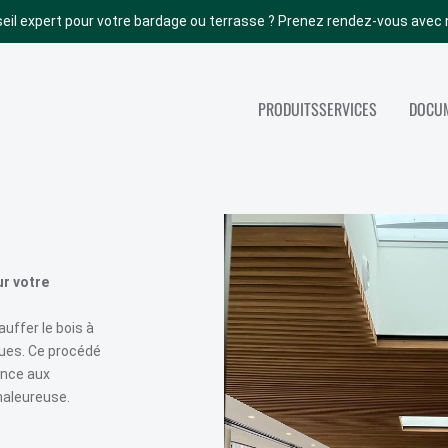
eil expert pour votre bardage ou terrasse ? Prenez rendez-vous avec 
PRODUITS
SERVICES
DOCUM
NOS AUTRES PRODUITS
SERVICES
ACCOYA
TOUS NOS SERV
ABODO
PORTES INTÉRIEURES
ur votre
BOIS DE STRUCTURE
uffer le bois à
PANNEAUX
ues. Ce procédé
tance aux
COUVERTURE (TOITURE)
haleureuse.
PARACHÈVEMENT INT.
ISOLATION