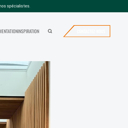
nos spécialistes.
ENTATION
INSPIRATION
CONTACTEZ-NOUS
Rechercher
MERYBOIS
ICES
CONTACTEZ-NOUS
SHOWROOM
OFFRES D’EMPLOI
VISITER NOTRE SHOWROOM
NEWS
FAQ