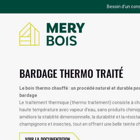
Besoin d’un cons
BARDAGE
TERRASSE
BARDAGE ACCOYA
TERRASSE ACCOYA
BARDAGE THERMO TRAITÉ
BARDAGE BOIS
TERRASSE EN BOIS
BARDAGE SIVALBP
TERRASSE COMPOSITE
Le bois thermo chauffé : un procédé naturel et durable po
bardage
BARDAGE TRESPA
TERRASSE GRAD
Le traitement thermique (thermo traitement) consiste à cha
BARDAGE ROCKPANEL
haute température avec vapeur d’eau, sans produits chimiq
SIMULATEUR
TERRASSE
améliore la stabilité dimensionnelle, la durabilité et la résis
BARDAGE EQUITONE
champignons et insectes, tout en offrant une belle teinte c
PARQUET
BARDAGE BOIS BRÛLÉ
BARDAGE CEDRAL
VOIR LA DOCUMENTATION
PARQUET CORETEC