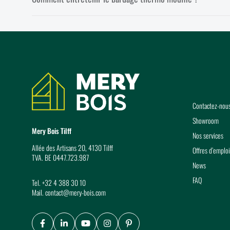
Coordonnées
Contactez-nou
Showroom
Mery Bois Tilff
Nos services
Allée des Artisans 20, 4130 Tilff
Offres d’emploi
TVA. BE 0447.723.987
News
FAQ
Tel.
+32 4 388 30 10
Mail.
contact@mery-bois.com